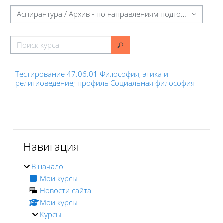
Категории курсов
Поиск курса
Поиск курса
Тестирование 47.06.01 Философия, этика и
религиоведение; профиль Социальная философия
Блоки
Блоки
Пропустить Навигация
Навигация
В начало
Мои курсы
Новости сайта
Мои курсы
Курсы