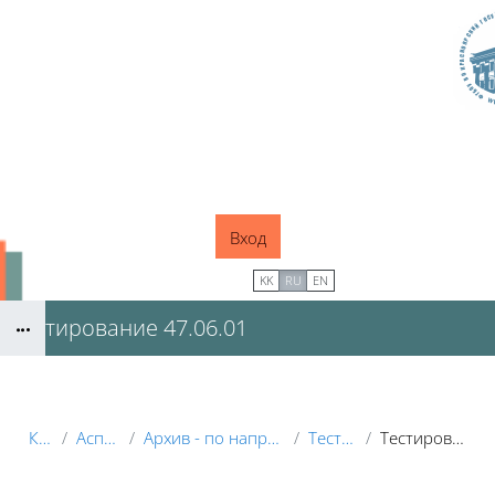
Перейти к основному содержанию
Вход
В начало
KK
RU
EN
Тестирование 47.06.01
Блоки
Курсы
Аспирантура
Архив - по направлениям подготовки
Тестирование
Тестирование 47.06.01
Блоки