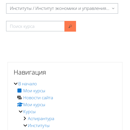
Категории курсов
Поиск курса
Поиск курса
Блоки
Блоки
Пропустить Навигация
Навигация
В начало
Мои курсы
Новости сайта
Мои курсы
Курсы
Аспирантура
Институты