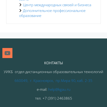
Центр международных связей и бизнеса
Дополнительное профессиональное
образование
Блоки
КОНТАКТЫ
УИКБ отдел дистанционных образовательных технологий
660049, г. Красноярск, пр.Мира 90, каб. 2-35
e-mail:
help@kgau.ru
тел
.
+7 (391) 2463865