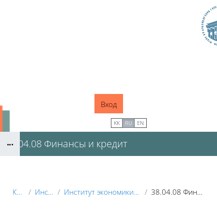
Перейти к основному содержанию
Вход
В начало
KK
RU
EN
38.04.08 Финансы и кредит
Блоки
Курсы
Институты
Институт экономики и управления АПК
38.04.08 Финансы и кредит
Блоки