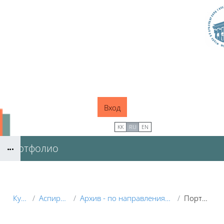
Перейти к основному содержанию
Вход
В начало
KK
RU
EN
Портфолио
Блоки
Курсы
Аспирантура
Архив - по направлениям подготовки
Портфолио
Блоки