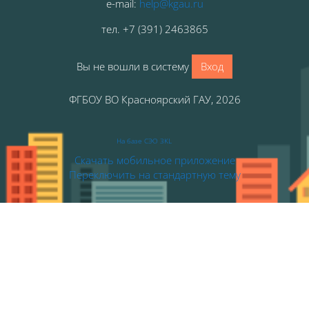
e-mail:
help@kgau.ru
тел
.
+7 (391) 2463865
Вы не вошли в систему
Вход
ФГБОУ ВО Красноярский ГАУ, 2026
На базе СЭО 3KL
Скачать мобильное приложение
Переключить на стандартную тему