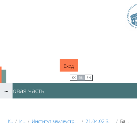
Перейти к основному содержанию
Вход
В начало
KK
RU
EN
Базовая часть
Блоки
Курсы
Институты
Институт землеустройства, кадастров и природообустройства
21.04.02 Землеустройство и кадастры
Базовая часть
Блоки