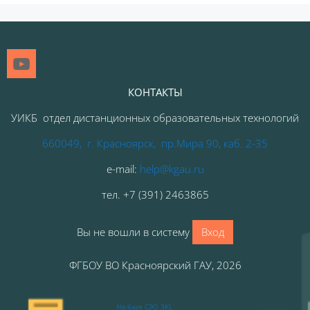
Блоки
КОНТАКТЫ
УИКБ отдел дистанционных образовательных технологий
660049, г. Красноярск, пр.Мира 90, каб. 2-35
e-mail:
help@kgau.ru
тел
.
+7 (391) 2463865
Вы не вошли в систему
Вход
ФГБОУ ВО Красноярский ГАУ, 2026
На базе СЭО 3KL