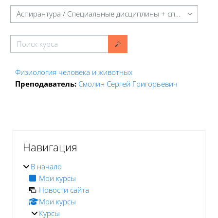
Категории курсов
Поиск курса
Поиск курса
Физиология человека и животных
Преподаватель:
Смолин Сергей Григорьевич
Блоки
Блоки
Пропустить Навигация
Навигация
В начало
Мои курсы
Новости сайта
Мои курсы
Курсы