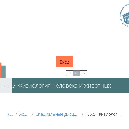
Перейти к основному содержанию
Вход
В начало
KK
RU
EN
1.5.5. Физиология человека и животных
Блоки
Курсы
Аспирантура
Специальные дисциплины + спец.факультативы
1.5.5. Физиология человека и животных
Блоки