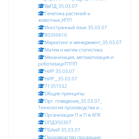
ВвПД_35.03.07
Генетика растений и
животных_ИПП
Иностранный язык 35.03.07
80350616
Маркетинг и менеджмент_35.03.07
Матем и матем статистика
Механизация, автоматизация и
роботизациТППП
НИР 35.03.07
НИР__35.03.07
71351532
Общие принципы
Орг. поведение_35.03.07_
Технология производства и...
Организация П и П в АПК
ОПД350307
ПБАиИ 35.03.07
Производство продукции