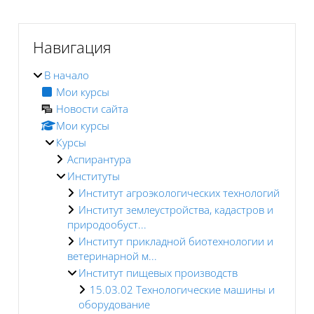
Блоки
Пропустить Навигация
Навигация
В начало
Мои курсы
Новости сайта
Мои курсы
Курсы
Аспирантура
Институты
Институт агроэкологических технологий
Институт землеустройства, кадастров и
природообуст...
Институт прикладной биотехнологии и
ветеринарной м...
Институт пищевых производств
15.03.02 Технологические машины и
оборудование