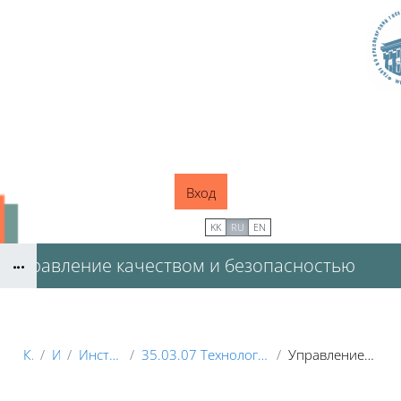
Перейти к основному содержанию
Вход
В начало
KK
RU
EN
Управление качеством и безопасностью
Блоки
продуктов питания
Курсы
Институты
Институт пищевых производств
35.03.07 Технология производства и переработки сельскохозяйственной продукции
Управление качеством и безопасностью продуктов питания
Блоки