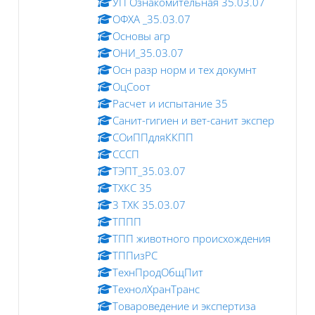
УП Ознакомительная 35.03.07
ОФХА _35.03.07
Основы агр
ОНИ_35.03.07
Осн разр норм и тех докумнт
ОцСоот
Расчет и испытание 35
Санит-гигиен и вет-санит экспер
СОиППдляККПП
СССП
ТЭПТ_35.03.07
ТХКС 35
3 ТХК 35.03.07
ТППП
ТПП животного происхождения
ТППизРС
ТехнПродОбщПит
ТехнолХранТранс
Товароведение и экспертиза