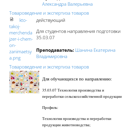
Александра Валерьевна
Товароведение и экспертиза товаров
kto-
действующий
takoj-
Для студентов направления подготовки
merchenda
35.03.07
jzer-i-chem-
on-
Преподаватель:
Шанина Екатерина
zanimaetsy
Владимировна
a.png
Товароведение и экспертиза товаров
Для обучающихся по направлению:
35.03.07 Технология производства и
переработки сельскохозяйственной продукции
Профиль:
Технология производства и переработки
продукции животноводства;