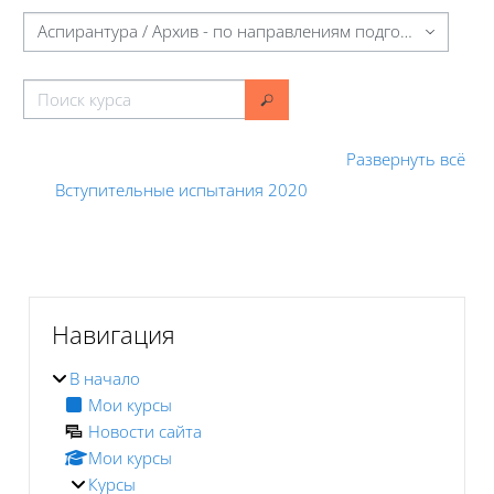
Категории курсов
Поиск курса
Поиск курса
Развернуть всё
Вступительные испытания 2020
Блоки
Блоки
Пропустить Навигация
Навигация
В начало
Мои курсы
Новости сайта
Мои курсы
Курсы