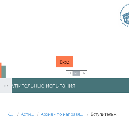
Перейти к основному содержанию
Вход
В начало
KK
RU
EN
Вступительные испытания
Блоки
Курсы
Аспирантура
Архив - по направлениям подготовки
Вступительные испытания
Блоки