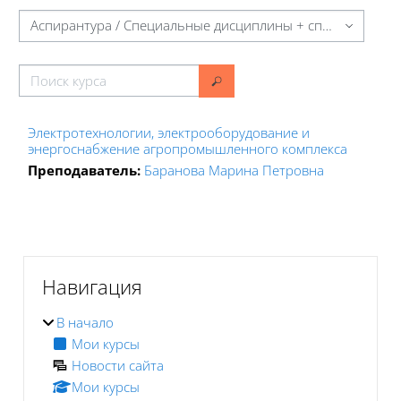
Категории курсов
Поиск курса
Поиск курса
Электротехнологии, электрооборудование и
энергоснабжение агропромышленного комплекса
Преподаватель:
Баранова Марина Петровна
Блоки
Блоки
Пропустить Навигация
Навигация
В начало
Мои курсы
Новости сайта
Мои курсы