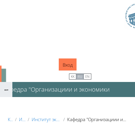
Перейти к основному содержанию
Вход
В начало
KK
RU
EN
Кафедра "Организациии и экономики
Блоки
сельскохозяйственного производства"
Курсы
Институты
Институт экономики и управления АПК
Кафедра "Организациии и экономики сельскохозяйственного производства"
Блоки