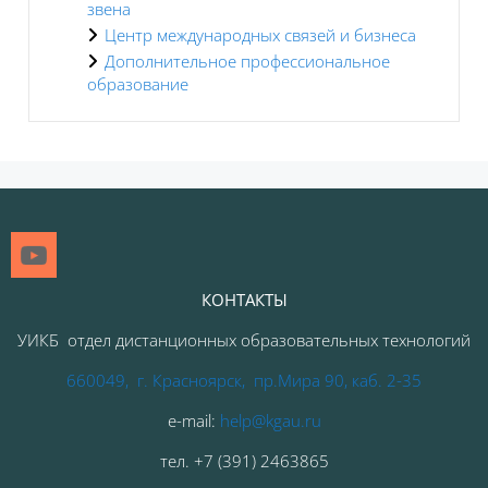
звена
Центр международных связей и бизнеса
Дополнительное профессиональное
образование
Блоки
КОНТАКТЫ
УИКБ отдел дистанционных образовательных технологий
660049, г. Красноярск, пр.Мира 90, каб. 2-35
e-mail:
help@kgau.ru
тел
.
+7 (391) 2463865