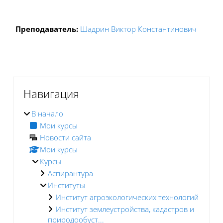
Преподаватель:
Шадрин Виктор Константинович
Блоки
Блоки
Пропустить Навигация
Навигация
В начало
Мои курсы
Новости сайта
Мои курсы
Курсы
Аспирантура
Институты
Институт агроэкологических технологий
Институт землеустройства, кадастров и
природообуст...