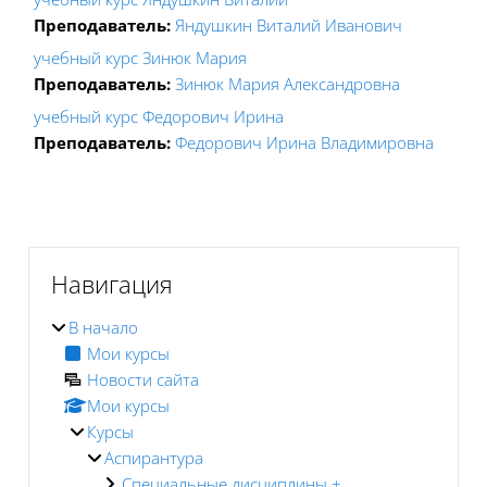
Преподаватель:
Яндушкин Виталий Иванович
учебный курс Зинюк Мария
Преподаватель:
Зинюк Мария Александровна
учебный курс Федорович Ирина
Преподаватель:
Федорович Ирина Владимировна
Блоки
Блоки
Пропустить Навигация
Навигация
В начало
Мои курсы
Новости сайта
Мои курсы
Курсы
Аспирантура
Специальные дисциплины +