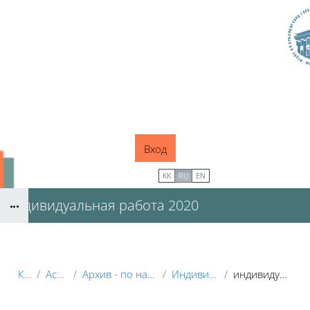
Перейти к основному содержанию
Вход
В начало
KK
RU
EN
индивидуальная работа 2020
Блоки
Курсы
Аспирантура
Архив - по направлениям подготовки
Индивидуальная работа
индивидуальная работа 2020
Блоки