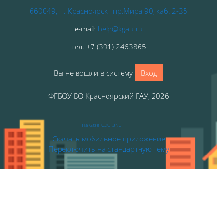
660049, г. Красноярск, пр.Мира 90, каб. 2-35
e-mail:
help@kgau.ru
тел
.
+7 (391) 2463865
Вы не вошли в систему
Вход
ФГБОУ ВО Красноярский ГАУ, 2026
На базе СЭО 3KL
Скачать мобильное приложение
Переключить на стандартную тему