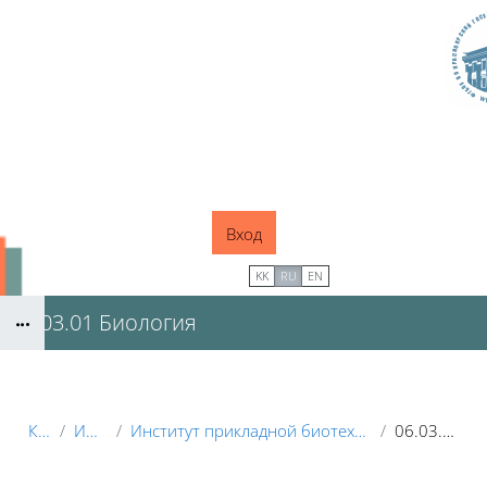
Перейти к основному содержанию
Вход
В начало
KK
RU
EN
06.03.01 Биология
Блоки
Курсы
Институты
Институт прикладной биотехнологии и ветеринарной медицины
06.03.01 Биология
Блоки