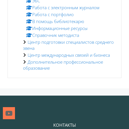
ЭБС
Работа с электронным журналом
Работа с портфолио
В помощь библиотекарю
Информационные ресурсы
Справочник методиста
Центр подготовки специалистов среднего
звена
Центр международных связей и бизнеса
Дополнительное профессиональное
образование
Блоки
КОНТАКТЫ