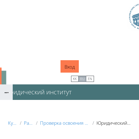
Перейти к основному содержанию
Вход
В начало
KK
RU
EN
Юридический институт
Блоки
Курсы
Разное
Проверка освоения компетенций
Юридический институт
Блоки