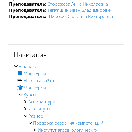
Преподаватель:
Сторожева Анна Николаевна
Преподаватель:
Тепляшин Иван Владимирович
Преподаватель:
Широких Светлана Викторовна
Блоки
Блоки
Пропустить Навигация
Навигация
В начало
Мои курсы
Новости сайта
Мои курсы
Курсы
Аспирантура
Институты
Разное
Проверка освоения компетенций
Институт агроэкологических