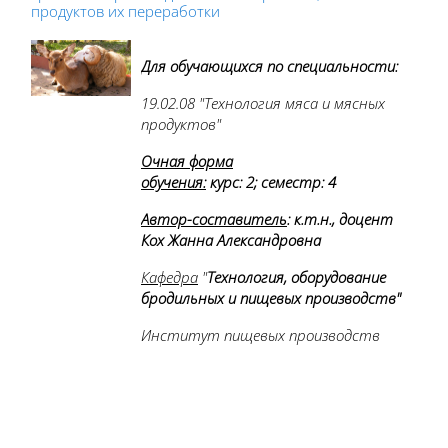
продуктов их переработки
Для обучающихся по специальности:
19.02.08 "Технология мяса и мясных
продуктов"
О
чная ф
орма
обучения
:
к
урс:
2; с
еместр
:
4
Автор-составитель
:
к.т.н., доцент
Кох Жанна Александровна
Кафедра
"
Технологи
я, оборудование
бродильных и пищевых производств"
Институт пищевых производств