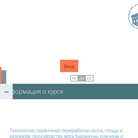
Перейти к основному содержанию
Вход
В начало
KK
RU
EN
Информация о курсе
Блоки
Блоки
Технология первичной переработки скота, птицы и
кроликов: производство мяса баранины, оленины и